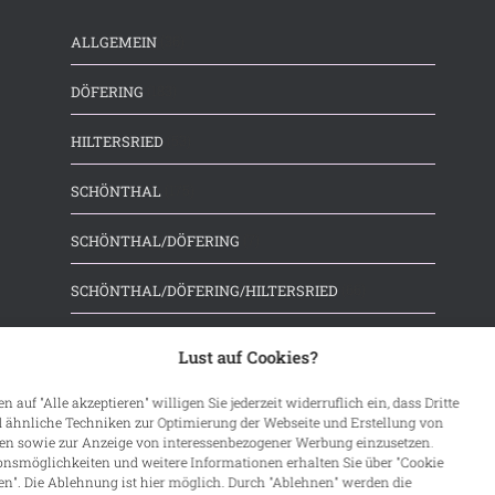
(36)
ALLGEMEIN
(183)
DÖFERING
(53)
HILTERSRIED
(175)
SCHÖNTHAL
(7)
SCHÖNTHAL/DÖFERING
(66)
SCHÖNTHAL/DÖFERING/HILTERSRIED
(3)
SCHÖNTHAL/HILTERSRIED
Lust auf Cookies?
n auf "Alle akzeptieren" willigen Sie jederzeit widerruflich ein, dass Dritte
 ähnliche Techniken zur Optimierung der Webseite und Erstellung von
len sowie zur Anzeige von interessenbezogener Werbung einzusetzen.
onsmöglichkeiten und weitere Informationen erhalten Sie über "Cookie
en". Die Ablehnung ist hier möglich. Durch "Ablehnen" werden die