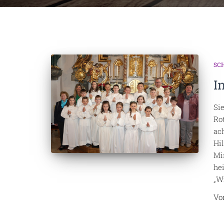
SC
I
Si
Ro
ac
Hi
Mi
he
„W
V