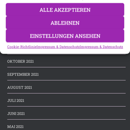
ALLE AKZEPTIEREN
MÄRZ 2022
ABLEHNEN
JANUAR 2022
EINSTELLUNGEN ANSEHEN
DEZEMBER 2021
Cookie-Richtlinie
Impressum & Datenschutz
Impressum & Datenschutz
NOVEMBER 2021
OKTOBER 2021
SEPTEMBER 2021
AUGUST 2021
JULI 2021
JUNI 2021
MAI 2021