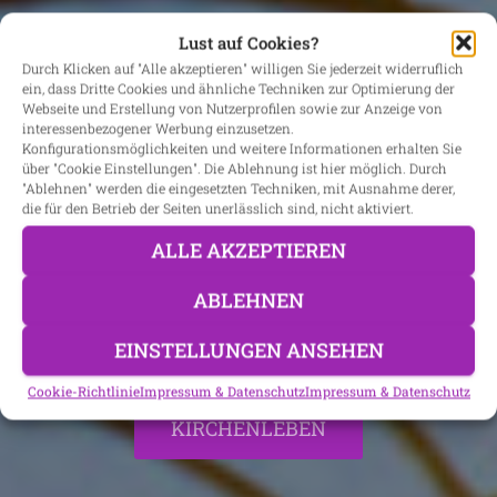
Lust auf Cookies?
Durch Klicken auf "Alle akzeptieren" willigen Sie jederzeit widerruflich
ein, dass Dritte Cookies und ähnliche Techniken zur Optimierung der
Webseite und Erstellung von Nutzerprofilen sowie zur Anzeige von
interessenbezogener Werbung einzusetzen.
Ein herzliches Grüß
Konfigurationsmöglichkeiten und weitere Informationen erhalten Sie
über "Cookie Einstellungen". Die Ablehnung ist hier möglich. Durch
"Ablehnen" werden die eingesetzten Techniken, mit Ausnahme derer,
Gott
die für den Betrieb der Seiten unerlässlich sind, nicht aktiviert.
ALLE AKZEPTIEREN
bei der Pfarrgemeinschaft Schönthal -
ABLEHNEN
Döfering - Hiltersried
EINSTELLUNGEN ANSEHEN
Cookie-Richtlinie
Impressum & Datenschutz
Impressum & Datenschutz
KIRCHENLEBEN