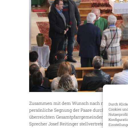
Zusammen mit dem Wunsch nach noch vielen gl
Durch Klicke
Cookies und
persönliche Segnung der Paare durch Pfarrer Alf
Nutzerprofi
überreichten Gesamtpfarrgemeinderatssprecher
Konfigurati
Sprecher Josef Reitinger stellvertretend für die 
Einstellung