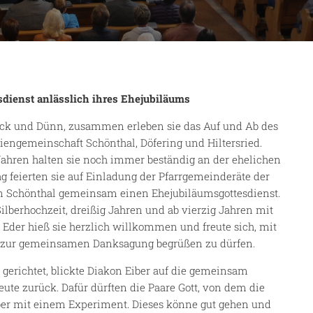
dienst anlässlich ihres Ehejubiläums
ick und Dünn, zusammen erleben sie das Auf und Ab des
eiengemeinschaft Schönthal, Döfering und Hiltersried.
 Jahren halten sie noch immer beständig an der ehelichen
 feierten sie auf Einladung der Pfarrgemeinderäte der
 in Schönthal gemeinsam einen Ehejubiläumsgottesdienst.
lberhochzeit, dreißig Jahren und ab vierzig Jahren mit
 Eder hieß sie herzlich willkommen und freute sich, mit
re zur gemeinsamen Danksagung begrüßen zu dürfen.
e gerichtet, blickte Diakon Eiber auf die gemeinsam
eute zurück. Dafür dürften die Paare Gott, von dem die
iber mit einem Experiment. Dieses könne gut gehen und