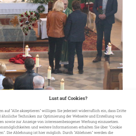
Lust auf Cookies?
ücklichen und gemeinsamen Jahren schloss sich die
n auf "Alle akzeptieren" willigen Sie jederzeit widerruflich ein, dass Dritte
 ähnliche Techniken zur Optimierung der Webseite und Erstellung von
ons Eder und Diakon Alfons Eiber an. Den Ehefrauen
len sowie zur Anzeige von interessenbezogener Werbung einzusetzen.
 Egon Hausladen, Sprecher Maximilian Ruhland und
onsmöglichkeiten und weitere Informationen erhalten Sie über "Cookie
drei Pfarreien rote Rosen. Musikalisch ansprechend
en". Die Ablehnung ist hier möglich. Durch "Ablehnen" werden die