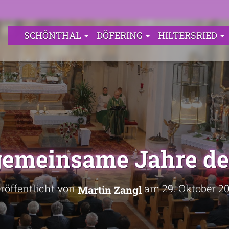
SCHÖNTHAL
DÖFERING
HILTERSRIED
gemeinsame Jahre de
röffentlicht von
am
29. Oktober 2
Martin Zangl