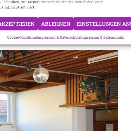
n Techniken, mit Ausnahme derer, die für den Betrieb der Seiten
r Schönthal unter Leitung von Edith Pongratz und Rudi
 sind, nicht aktiviert.
ienst waren die Jubelpaare in das Gasthaus
eratssprecher Egon Hausladen und Pfarrer Eder
AKZEPTIEREN
ABLEHNEN
EINSTELLUNGEN AN
arreien und wünschten unterhaltsame und angenehme
ee und Kuchen.
Cookie-Richtlinie
Impressum & Datenschutz
Impressum & Datenschutz