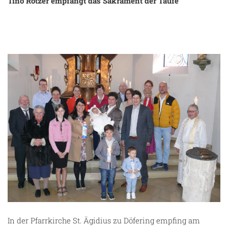
Tino Rötzer empfängt das Sakrament der Taufe
In der Pfarrkirche St. Ägidius zu Döfering empfing am