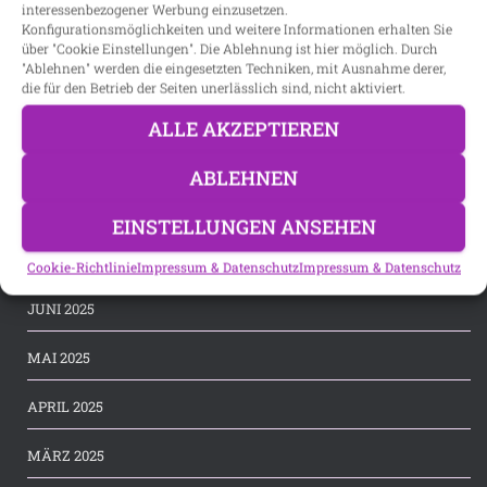
interessenbezogener Werbung einzusetzen.
JANUAR 2026
Konfigurationsmöglichkeiten und weitere Informationen erhalten Sie
über "Cookie Einstellungen". Die Ablehnung ist hier möglich. Durch
DEZEMBER 2025
"Ablehnen" werden die eingesetzten Techniken, mit Ausnahme derer,
die für den Betrieb der Seiten unerlässlich sind, nicht aktiviert.
NOVEMBER 2025
ALLE AKZEPTIEREN
OKTOBER 2025
ABLEHNEN
SEPTEMBER 2025
EINSTELLUNGEN ANSEHEN
JULI 2025
Cookie-Richtlinie
Impressum & Datenschutz
Impressum & Datenschutz
JUNI 2025
MAI 2025
APRIL 2025
MÄRZ 2025