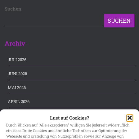
Suchen
SUCHEN
Archiv
JULI 2026
JUNI 2026
MAI 2026
APRIL 2026
MÄRZ 2026
Lust auf Cookies?
Durch Klicken auf "Alle akzeptieren" willigen Sie jederzeit widerruflich
FEBRUAR 2026
ein, dass Dritte Cookies und ähnliche Techniken zur Optimierung der
Webseite und Erstellung von Nutzerprofilen sowie zur Anzeige von