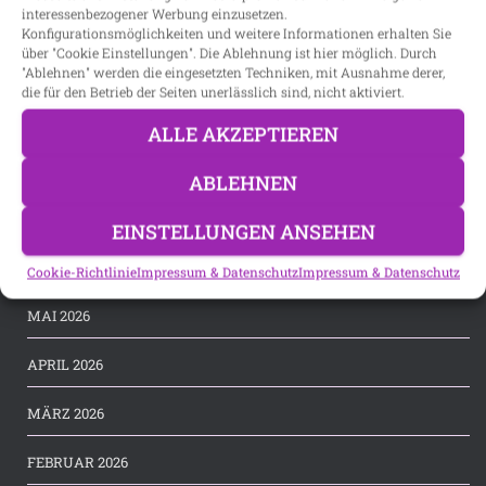
interessenbezogener Werbung einzusetzen.
Konfigurationsmöglichkeiten und weitere Informationen erhalten Sie
Suchen
über "Cookie Einstellungen". Die Ablehnung ist hier möglich. Durch
"Ablehnen" werden die eingesetzten Techniken, mit Ausnahme derer,
SUCHEN
die für den Betrieb der Seiten unerlässlich sind, nicht aktiviert.
ALLE AKZEPTIEREN
Archiv
ABLEHNEN
JULI 2026
EINSTELLUNGEN ANSEHEN
JUNI 2026
Cookie-Richtlinie
Impressum & Datenschutz
Impressum & Datenschutz
MAI 2026
APRIL 2026
MÄRZ 2026
FEBRUAR 2026