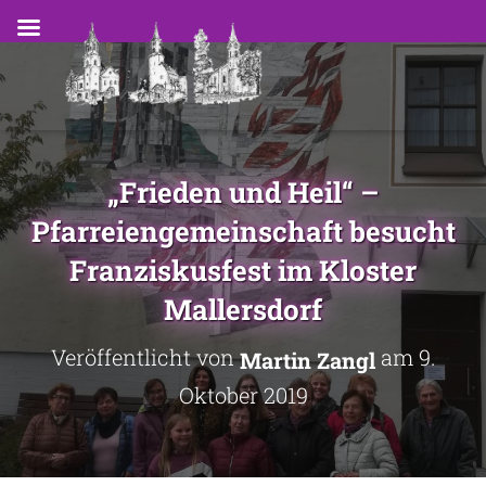
„Frieden und Heil“ –
Pfarreiengemeinschaft besucht
Franziskusfest im Kloster
Mallersdorf
Veröffentlicht von
am
9.
Martin Zangl
Oktober 2019