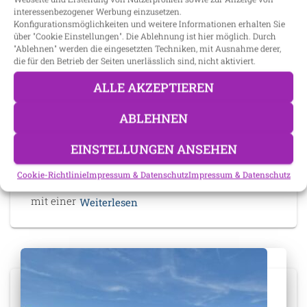
interessenbezogener Werbung einzusetzen.
Konfigurationsmöglichkeiten und weitere Informationen erhalten Sie
über "Cookie Einstellungen". Die Ablehnung ist hier möglich. Durch
"Ablehnen" werden die eingesetzten Techniken, mit Ausnahme derer,
die für den Betrieb der Seiten unerlässlich sind, nicht aktiviert.
SCHÖNTHAL
ALLE AKZEPTIEREN
Öd feiert seine Kapelle
ABLEHNEN
Kapellenbauverein begeht 50.-jähriges Jubiläum –
Andacht und anschließend Kaffee und Kuchen Öd.
EINSTELLUNGEN ANSEHEN
Vor genau 50 Jahren wurde die heutige Kapelle in
Öd eingeweiht. Ein Jubiläum, das der örtliche
Cookie-Richtlinie
Impressum & Datenschutz
Impressum & Datenschutz
Kapellenbauverein zum Anlass genommen hat,
mit einer
Weiterlesen