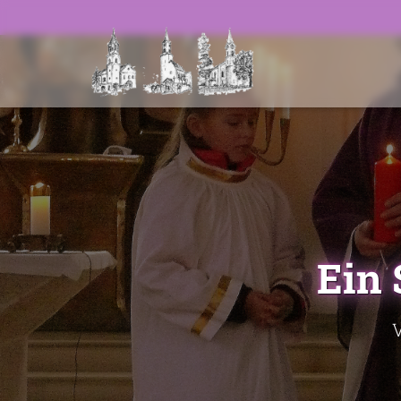
Ein 
V