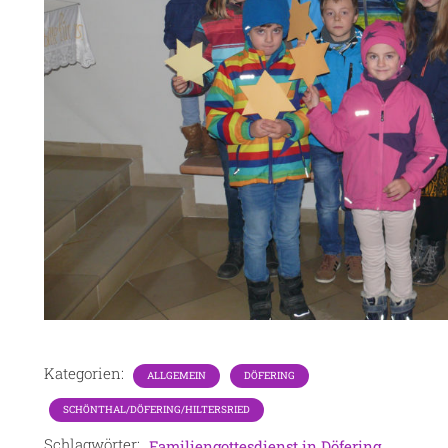
Kategorien:
ALLGEMEIN
DÖFERING
SCHÖNTHAL/DÖFERING/HILTERSRIED
Schlagwörter:
Familiengottesdienst in Döfering